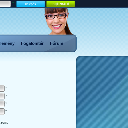
[?]
regisztráció
lemény
Fogalomtár
Fórum
*
*
*
*
szem.