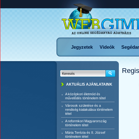
Jegyzetek
Videók
Segéda
Regis
AKTUÁLIS AJÁNLATAINK
A középkori életmód és
művelődés történelem tétel
Városok születése és a
rendiség kialakulása történelem
tétel
A reformkori Magyarország
történelem tétel
Mária Terézia és II. József
történelem tétel