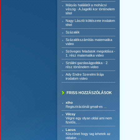
Mátyás halálától a mohácsi
vészig - A Jagelló kor történelem
tétel
Nagy László költészete irodalom
tétel
Százalék
Százalékszámítás matematika
video
Szöveges feladatok megoldása -
1. rész matematika video
Sztálini gazdaságpolitika - 2.
rész történelem video
Ady Endre Szerelmi lírája
irodalom video
FRISS HOZZÁSZÓLÁSOK
xiho
Regisztrációnál gmail-es ...
Vilcsy
Végre egy olyan oldal ami nem
fizetős, ...
Lacus
Köszönet hogy tag lehetek az
oldalon. ...