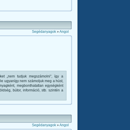
Segédanyagok
»
Angol
ket „nem tudjuk megszámolni”, így a
t. De ugyanígy nem számoljuk meg a húst,
 anyagként, megbonthatatlan egységként
ldség, bútor, információ, stb. szintén a
Segédanyagok
»
Angol