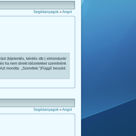
Segédanyagok
»
Angol
ást (kijelentés, kérdés stb.) elmondunk/
s ha nem direkt idézetekkel szeretnénk
 (Azt mondta: „Szeretlek.”)Függő beszéd:
Segédanyagok
»
Angol