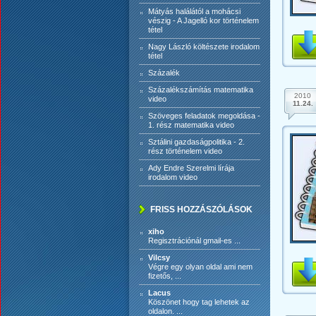
Mátyás halálától a mohácsi
vészig - A Jagelló kor történelem
tétel
Nagy László költészete irodalom
tétel
Százalék
Százalékszámítás matematika
2010
video
11.24.
Szöveges feladatok megoldása -
1. rész matematika video
Sztálini gazdaságpolitika - 2.
rész történelem video
Ady Endre Szerelmi lírája
irodalom video
FRISS HOZZÁSZÓLÁSOK
xiho
Regisztrációnál gmail-es ...
Vilcsy
Végre egy olyan oldal ami nem
fizetős, ...
Lacus
Köszönet hogy tag lehetek az
oldalon. ...