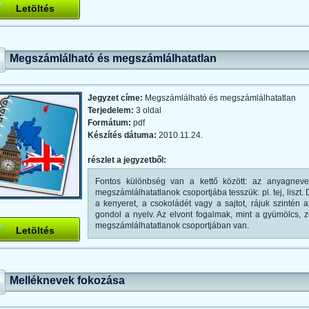
Letöltés
Megszámlálható és megszámlálhatatlan
Jegyzet címe:
Megszámlálható és megszámlálhatatlan
Terjedelem:
3 oldal
Formátum:
pdf
Készítés dátuma:
2010.11.24.
részlet a jegyzetből:
Fontos különbség van a kettő között: az anyagneve
megszámlálhatatlanok csoportjába tesszük: pl. tej, lisz
a kenyeret, a csokoládét vagy a sajtot, rájuk szintén
gondol a nyelv. Az elvont fogalmak, mint a gyümölcs, zö
megszámlálhatatlanok csoportjában van.
Letöltés
Melléknevek fokozása