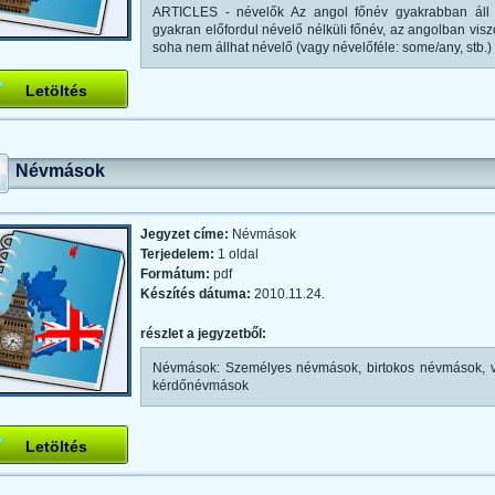
ARTICLES - névelők Az angol főnév gyakrabban áll 
gyakran előfordul névelő nélküli főnév, az angolban vi
soha nem állhat névelő (vagy névelőféle: some/any, stb.) 
Letöltés
Névmások
Jegyzet címe:
Névmások
Terjedelem:
1 oldal
Formátum:
pdf
Készítés dátuma:
2010.11.24.
részlet a jegyzetből:
Névmások: Személyes névmások, birtokos névmások, 
kérdőnévmások
Letöltés