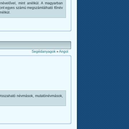
névelővel, mint anélkül. A magyarban
szont egyes számú megszámlálható főnév
nélkül.
Segédanyagok
»
Angol
visszaható névmások, mutatónévmások,