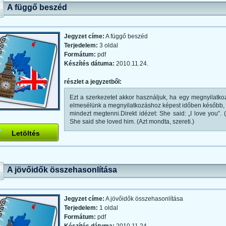
A függő beszéd
Jegyzet címe:
A függő beszéd
Terjedelem:
3 oldal
Formátum:
pdf
Készítés dátuma:
2010.11.24.
részlet a jegyzetből:
Ezt a szerkezetet akkor használjuk, ha egy megnyilatkoz
elmesélünk a megnyilatkozáshoz képest időben később, é
mindezt megtenni.Direkt idézet: She said: „I love you”.
She said she loved him. (Azt mondta, szereti.)
Letöltés
A jövőidők összehasonlítása
Jegyzet címe:
A jövőidők összehasonlítása
Terjedelem:
1 oldal
Formátum:
pdf