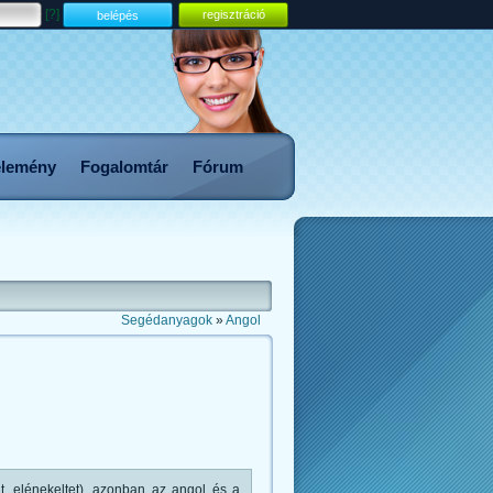
[?]
regisztráció
lemény
Fogalomtár
Fórum
Segédanyagok
»
Angol
t, elénekeltet), azonban az angol és a