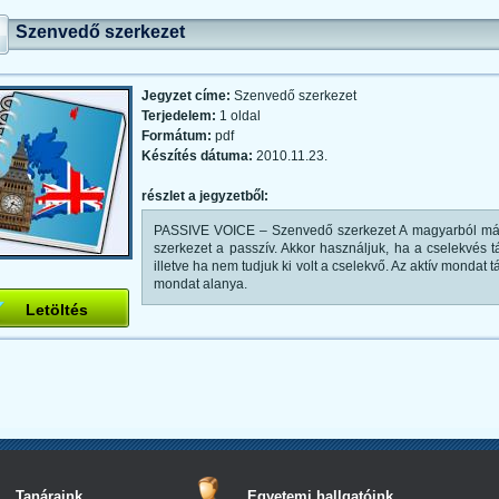
Szenvedő szerkezet
Jegyzet címe:
Szenvedő szerkezet
Terjedelem:
1 oldal
Formátum:
pdf
Készítés dátuma:
2010.11.23.
részlet a jegyzetből:
PASSIVE VOICE – Szenvedő szerkezet A magyarból már 
szerkezet a passzív. Akkor használjuk, ha a cselekvés 
illetve ha nem tudjuk ki volt a cselekvő. Az aktív mondat 
mondat alanya.
Letöltés
Tanáraink
Egyetemi hallgatóink