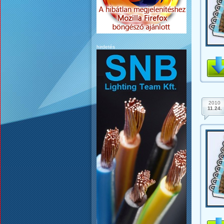
hirdetés
2010
11.24.