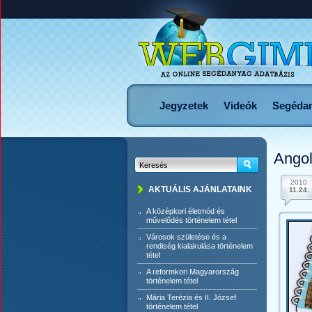
Jegyzetek
Videók
Segéda
Ango
2010
AKTUÁLIS AJÁNLATAINK
11.24.
A középkori életmód és
művelődés történelem tétel
Városok születése és a
rendiség kialakulása történelem
tétel
A reformkori Magyarország
történelem tétel
Mária Terézia és II. József
történelem tétel