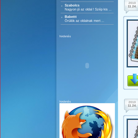
2010
Szabolcs
11.24.
Nagyon jó az oldal ! Szép kis ...
Babettt
Örülök az oldalnak mert ...
hirdetés
hirdetés
2010
11.24.