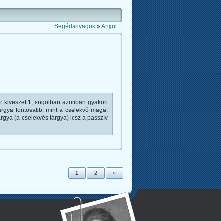
Segédanyagok
»
Angol
kiveszett1, angolban azonban gyakori
tárgya fontosabb, mint a cselekvő maga,
tárgya (a cselekvés tárgya) lesz a passzív
1
2
»