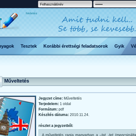
hirdetés
nyagok
Tesztek
Korábbi érettségi feladatsorok
Gyik
Vé
l
Műveltetés
Jegyzet címe:
Műveltetés
Terjedelem:
1 oldal
Formátum:
pdf
Készítés dátuma:
2010.11.24.
részlet a jegyzetből:
A műveltetés ragja magyarban a –tat, -tet (megcsinálta