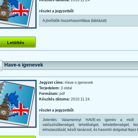
Készítés dátuma:
2010.11.24.
részlet a jegyzetből:
A jövőidők összehasonlítása (táblázat)
Letöltés
Have-s igenevek
Jegyzet címe:
Have-s igenevek
Terjedelem:
3 oldal
Formátum:
pdf
Készítés dátuma:
2010.11.24.
részlet a jegyzetből:
Jelentés: Valamennyi HAVE-es igenév a múlt idő
valószínűtlenséget, lehetőséget, lehetetlenséget, 
elmulasztását, késői tanácsot, és hasonló dolgokat fejez k