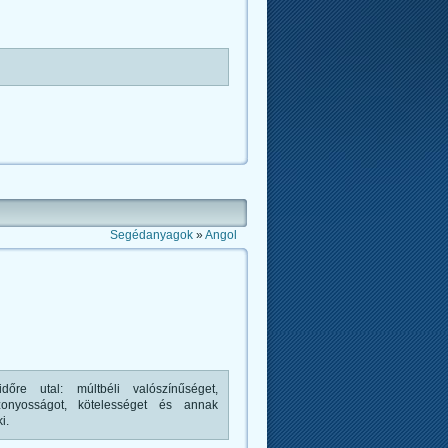
Segédanyagok
»
Angol
re utal: múltbéli valószínűséget,
bizonyosságot, kötelességet és annak
i.