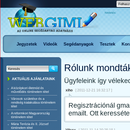
hirdetés
Jegyzetek
Videók
Segédanyagok
Tesztek
Korá
Rólunk mondtá
AKTUÁLIS AJÁNLATAINK
Ügyfeleink így véleked
A középkori életmód és
xiho
[ 2011-12-21 16:32:17 ]
művelődés történelem tétel
Városok születése és a
rendiség kialakulása történelem
Regisztrációnál gma
tétel
emailt. Ott keresséte
A reformkori Magyarország
történelem tétel
Mária Terézia és II. József
történelem tétel