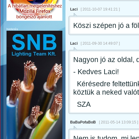
Laci
[ 2011-10-07 19:41:21 ]
Köszi szépen jó a föl
hirdetés
Laci
[ 2011-09-30 14:49:07 ]
Nagyon jó az oldal, d
- Kedves Laci!
Kérésedre feltettünk
köztük a neked valót
SZA
BaBaPofaBoB
[ 2011-05-14 13:09:15 ]
Nem is tudom, mi le