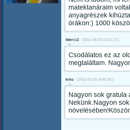
matektanáraim voltak
anyagrészek kihúzta
órákon:) 1000 köszö
liderc12
[ 2011-04-23 13:13:13 ]
Csodálatos ez az old
megtaláltam. Nagy
krisz
[ 2011-03-19 16:40:26 ]
Nagyon sok gratula a
Nekünk.Nagyon sokat
növelésében!Köszö