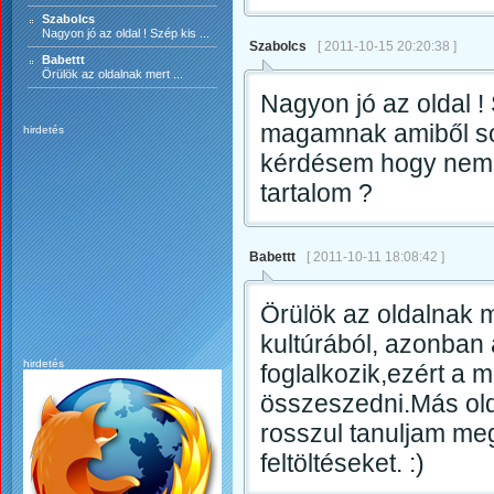
Szabolcs
Nagyon jó az oldal ! Szép kis ...
Szabolcs
[ 2011-10-15 20:20:38 ]
Babettt
Örülök az oldalnak mert ...
Nagyon jó az oldal 
magamnak amiből sok
hirdetés
kérdésem hogy nem l
tartalom ?
Babettt
[ 2011-10-11 18:08:42 ]
Örülök az oldalnak me
kultúrából, azonban 
hirdetés
foglalkozik,ezért a 
összeszedni.Más ol
rosszul tanuljam meg
feltöltéseket. :)