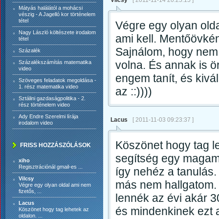
Vilcsy
[ 2011-11-14 20:25:15 ]
Mátyás halálától a mohácsi
vészig - A Jagelló kor történelem
tétel
Végre egy olyan old
Nagy László költészete irodalom
ami kell. Mentőövként
tétel
Sajnálom, hogy nem h
Százalék
volna. És annak is ö
Százalékszámítás matematika
video
engem tanít, és kiv
Szöveges feladatok megoldása -
1. rész matematika video
az ::))))
Sztálini gazdaságpolitika - 2.
rész történelem video
Ady Endre Szerelmi lírája
Lacus
[ 2011-11-03 09:23:37 ]
irodalom video
Köszönet hogy tag l
FRISS HOZZÁSZÓLÁSOK
segítség egy magam 
xiho
Regisztrációnál gmail-es ...
így nehéz a tanulás.
Vilcsy
más nem hallgatom. 
Végre egy olyan oldal ami nem
fizetős, ...
lennék az évi akár 
Lacus
és mindenkinek ezt 
Köszönet hogy tag lehetek az
oldalon. ...