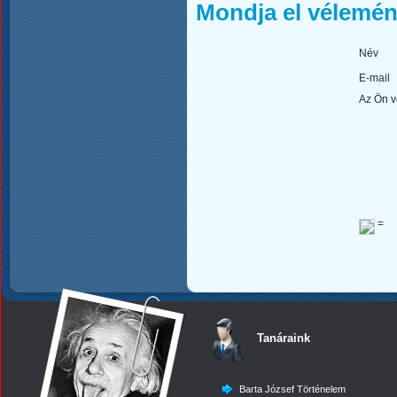
Mondja el vélemén
Név
E-mail
Az Ön 
=
Tanáraink
Barta József Történelem