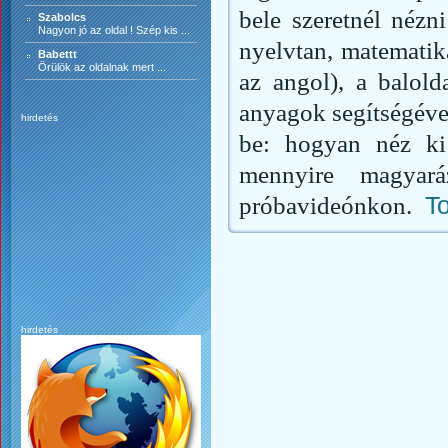
bele szeretnél nézn
Szabolcs
Nagyon jó az oldal ! Szép kis ...
nyelvtan, matematika
Babettt
Örülök az oldalnak mert ...
az angol), a balold
anyagok segítségével
hirdetés
be: hogyan néz ki 
mennyire magyará
próbavideónkon.
To
hirdetés