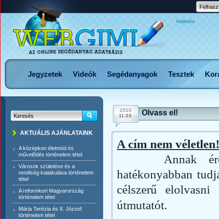
hirdetés
Jegyzetek
Videók
Segédanyagok
Tesztek
Korá
2010
Olvass el!
11.03.
AKTUÁLIS AJÁNLATAINK
A cím nem véletlen
A középkori életmód és
művelődés történelem tétel
Annak érdeké
Városok születése és a
hatékonyabban tudjá
rendiség kialakulása történelem
tétel
célszerű elolvasni
A reformkori Magyarország
történelem tétel
útmutatót.
Mária Terézia és II. József
történelem tétel