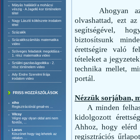
Mátyás halálától a mohácsi
Ahogyan azt a
vészig - A Jagelló kor történelem
tétel
olvashattad, ezt az
Nagy László költészete irodalom
tétel
segítségével, ho
Százalék
biztosítsunk mind
Százalékszámítás matematika
video
érettségire való fe
Szöveges feladatok megoldása -
1. rész matematika video
tételeket a jegyzet
Sztálini gazdaságpolitika - 2.
technika mellet, m
rész történelem video
Ady Endre Szerelmi lírája
portál.
irodalom video
FRISS HOZZÁSZÓLÁSOK
Nézzük sorjában, m
xiho
A minden felhaszn
Regisztrációnál gmail-es ...
Vilcsy
kidolgozott érettsé
Végre egy olyan oldal ami nem
fizetős, ...
Ahhoz, hogy elérd 
Lacus
Köszönet hogy tag lehetek az
regisztrációs űrlap
oldalon. ...